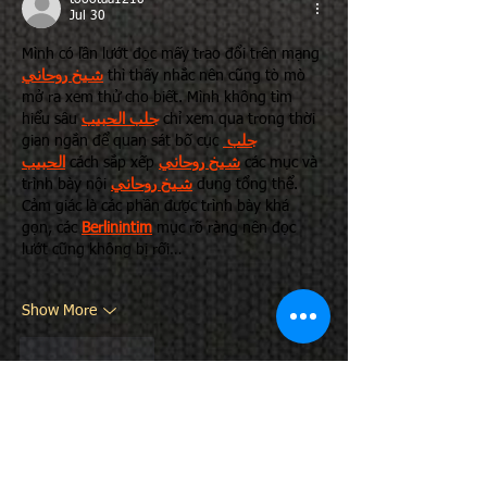
toootaa1210
Jul 30
Mình có lần lướt đọc mấy trao đổi trên mạng 
شيخ روحاني
 thì thấy nhắc nên cũng tò mò 
mở ra xem thử cho biết. Mình không tìm 
hiểu sâu 
جلب الحبيب
 chỉ xem qua trong thời 
gian ngắn để quan sát bố cục 
جلب 
الحبيب
 cách sắp xếp 
شيخ روحاني
 các mục và 
trình bày nội 
شيخ روحاني
 dung tổng thể. 
Cảm giác là các phần được trình bày khá 
gọn, các 
Berlinintim
 mục rõ ràng nên đọc 
lướt cũng không bị rối…
Show More
Like
Reply
bentiecesav.a.ge54.62
Jul 27
DABET
 mình thấy bị nhắc nhiều quá nên 
cũng ghé thử cho biết, kiểu vào xem giao 