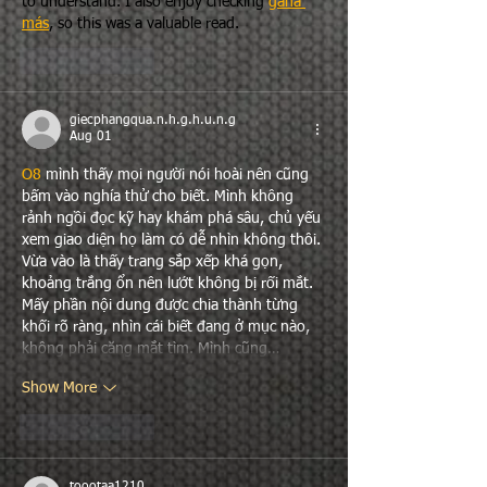
to understand. I also enjoy checking 
gana 
más
, so this was a valuable read.
Like
Reply
giecphangqua.n.h.g.h.u.n.g
Aug 01
O8
 mình thấy mọi người nói hoài nên cũng 
bấm vào nghía thử cho biết. Mình không 
rảnh ngồi đọc kỹ hay khám phá sâu, chủ yếu 
xem giao diện họ làm có dễ nhìn không thôi. 
Vừa vào là thấy trang sắp xếp khá gọn, 
khoảng trắng ổn nên lướt không bị rối mắt. 
Mấy phần nội dung được chia thành từng 
khối rõ ràng, nhìn cái biết đang ở mục nào, 
không phải căng mắt tìm. Mình cũng…
Show More
Like
Reply