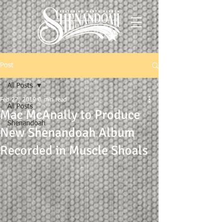
Post
All Posts
Feb 27, 2019
0 min read
All Posts
Mac McAnally to Produce
Shenandoah
New Shenandoah Album
Recorded in Muscle Shoals